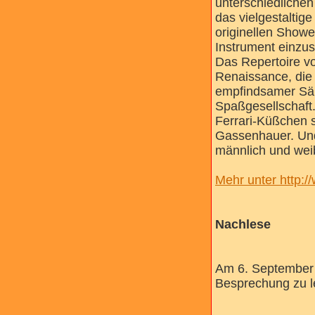
unterschiedliche
das vielgestaltig
originellen Showe
Instrument einzus
Das Repertoire vo
Renaissance, die 
empfindsamer Säu
Spaßgesellschaft
Ferrari-Küßchen s
Gassenhauer. Und
männlich und wei
Mehr unter http:/
Nachlese
Am 6. September 
Besprechung zu l