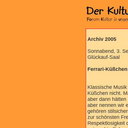
Archiv 2005
Sonnabend, 3. Se
Glückauf-Saal
Ferrari-Küßchen
Klassische Musik
Küßchen nicht. Ma
aber dann hätten 
aber nennen wir e
gehören stilsiche
zur schönsten Fr
Respektlosigkeit d