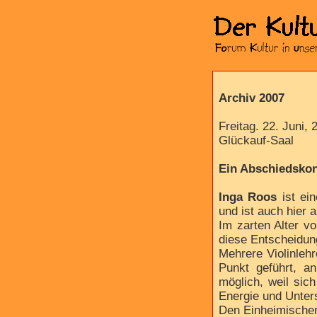
Archiv 2007
Freitag. 22. Juni, 
Glückauf-Saal
Ein Abschiedskon
Inga Roos
ist ein
und ist auch hier
Im zarten Alter vo
diese Entscheidung
Mehrere Violinleh
Punkt geführt, an
möglich, weil sic
Energie und Unter
Den Einheimischen