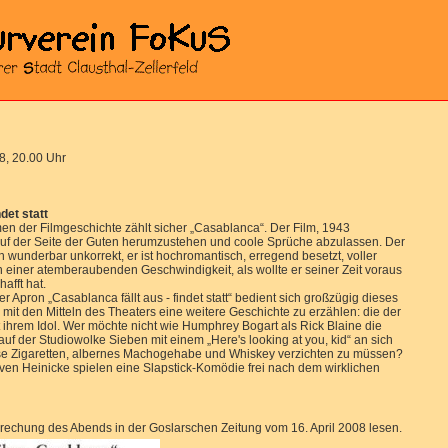
8, 20.00 Uhr
det statt
en der Filmgeschichte zählt sicher „Casablanca“. Der Film, 1943
t auf der Seite der Guten herumzustehen und coole Sprüche abzulassen. Der
ch wunderbar unkorrekt, er ist hochromantisch, erregend besetzt, voller
n einer atemberaubenden Geschwindigkeit, als wollte er seiner Zeit voraus
afft hat.
r Apron „Casablanca fällt aus - findet statt“ bedient sich großzügig dieses
m mit den Mitteln des Theaters eine weitere Geschichte zu erzählen: die der
it ihrem Idol. Wer möchte nicht wie Humphrey Bogart als Rick Blaine die
f der Studiowolke Sieben mit einem „Here's looking at you, kid“ an sich
lose Zigaretten, albernes Machogehabe und Whiskey verzichten zu müssen?
Sven Heinicke
spielen eine Slapstick-Komödie frei nach dem wirklichen
rechung des Abends in der Goslarschen Zeitung vom 16. April 2008 lesen.