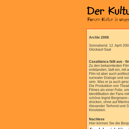
Archiv 2008
Sonnabend. 12. April 200
Glückauf-Saal
Casablanca fällt aus - fin
Zu den bekanntesten Film
entstanden, lädt ein, mi
Film ist aber auch politis
surrealer Dialoge und vo
sein. Was er ja auch gesch
Die Produktion von Theate
Filmes als einer Folie, u
Identifikation der Fans m
schöne Ingrid Bergmann au
drücken, ohne auf filter
Alexander Terhorst und 
Kinoleben.
Nachlese
Hier können Sie die Besp