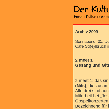
Archiv 2009
Sonnabend, 05. D
Café Sti(e)lbruch
2 meet 1
Gesang und Git
2 meet 1: das si
(Nils)
, die zusa
Alle drei sind au
Mitarbeit bei „Je
Gospelkonzerten „
Bezeichnend für i