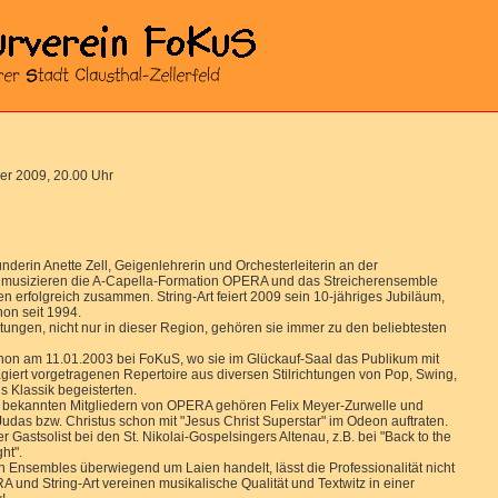
r 2009, 20.00 Uhr
nderin Anette Zell, Geigenlehrerin und Orchesterleiterin an der
, musizieren die A-Capella-Formation OPERA und das Streicherensemble
ren erfolgreich zusammen. String-Art feiert 2009 sein 10-jähriges Jubiläum,
hon seit 1994.
tungen, nicht nur in dieser Region, gehören sie immer zu den beliebtesten
chon am 11.01.2003 bei FoKuS, wo sie im Glückauf-Saal das Publikum mit
iert vorgetragenen Repertoire aus diversen Stilrichtungen von Pop, Swing,
s Klassik begeisterten.
 bekannten Mitgliedern von OPERA gehören Felix Meyer-Zurwelle und
udas bzw. Christus schon mit "Jesus Christ Superstar" im Odeon auftraten.
r Gastsolist bei den St. Nikolai-Gospelsingers Altenau, z.B. bei "Back to the
ht".
n Ensembles überwiegend um Laien handelt, lässt die Professionalität nicht
 und String-Art vereinen musikalische Qualität und Textwitz in einer