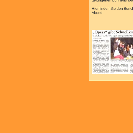
gelungenen Bühnenshow
Hier finden Sie den Beri
Abend :