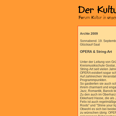
Archiv 2009
Sonnabend. 19. Septembe
Glückauf-Saal
OPERA & String-Art
Unter der Leitung von Grü
Kreismusikschule Goslar
String-Art seit vielen Jah
OPERA existiert sogar sc
Auf zahlreichen Veranstal
Programmpunkten.
So gastierten sie auch s
ihrem charmant und engag
Jazz, Romantik, Barock bi
Zu den auch im Oberharz
Ekkehard Hasse, die als J
Felix ist auch regelmäßige
Roots" und "Shine your lig
Obwohl es sich bei beide
zu wünschen übrig: OPERA