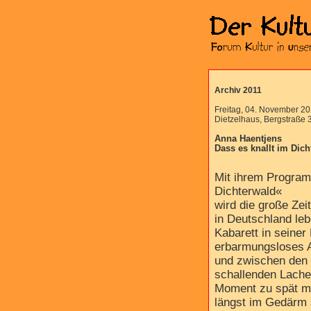
Archiv 2011
Freitag, 04. November 20
Dietzelhaus, Bergstraße 
Anna Haentjens
Dass es knallt im Dich
Mit ihrem Program
Dichterwald«
wird die große Zei
in Deutschland leb
Kabarett in seiner
erbarmungsloses Ab
und zwischen den 
schallenden Lachen
Moment zu spät me
längst im Gedärm 