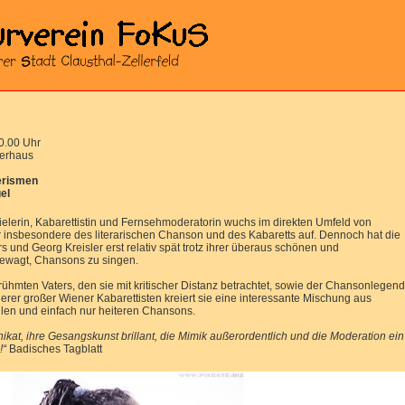
20.00 Uhr
verhaus
lerismen
el
ielerin, Kabarettistin und Fernsehmoderatorin wuchs im direkten Umfeld von
er insbesondere des literarischen Chanson und des Kabaretts auf. Dennoch hat die
 und Georg Kreisler erst relativ spät trotz ihrer überaus schönen und
gewagt, Chansons zu singen.
ühmten Vaters, den sie mit kritischer Distanz betrachtet, sowie der Chansonlegen
rer großer Wiener Kabarettisten kreiert sie eine interessante Mischung aus
rilen und einfach nur heiteren Chansons.
Unikat, ihre Gesangskunst brillant, die Mimik außerordentlich und die Moderation ein
!“
Badisches Tagblatt