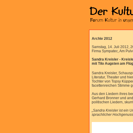
Archiv 2012
Samstag, 14. Juli 2012, 
Firma Sympatec, Am Pul
Sandra Kreisler - Kreis
mit Tilo Augsten am Flüg
Sandra Kreisler, Schausp
Literatur, Theater und hi
Tochter von Topsy Küppers
facettenreichen Stimme 
Aus den Liedern ihres ber
Gerhard Bronner und ande
politischen Liedern, skur
„Sandra Kreisler ist ein 
sprachlicher Hochgenuss