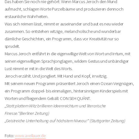
Das haben Sie noch nie gehört: Wenn Marcus Jeroch den Mund
aufmacht, schlagen Worte Purzelbäume und produzieren dennoch
erstaunliche Wahrheiten.
Was sich reimen lässt, nimmt er auseinander und baut es neu wieder
zusammen. So entstehen witzige, melancholische und wunderbar
dämliche Geschichten, ein Programm, dass vor Kreativität nur so
sprudelt.
Marcus Jeroch entführt in die eigenwillige Welt von Wort und Irrtum, mit
seinen eigenwilligen Sprachjonglagen, wildem Gestus und unbändiger
Lust nimmt er mit in die Welt des Worts.
Jeroch erzählt. Und jongliert. Mit Hand und Kopf, irrwitzig.
Mit seinem neuen Programm präsentiert Jeroch einen Ozean Vergnügen,
ein Programm doppel- bis einmaligen, hintersinnigen Kinderspiels mit
Worten und fliegendem Gebäll: CON SEH QUÄNT.
„Statt plattem Witz brillieren Ideenreichtum und literarische
Finesse.“(Berliner Zeitung)
„Geistreiche Unterhaltung auf höchstem Niveau!“ (Stuttgarter Zeitung)
Foto:
www.axellauer.de