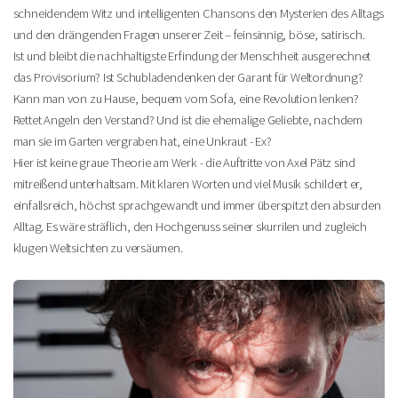
schneidendem Witz und intelligenten Chansons den Mysterien des Alltags
und den drängenden Fragen unserer Zeit – feinsinnig, böse, satirisch.
Ist und bleibt die nachhaltigste Erfindung der Menschheit ausgerechnet
das Provisorium? Ist Schubladendenken der Garant für Weltordnung?
Kann man von zu Hause, bequem vom Sofa, eine Revolution lenken?
Rettet Angeln den Verstand? Und ist die ehemalige Geliebte, nachdem
man sie im Garten vergraben hat, eine Unkraut - Ex?
Hier ist keine graue Theorie am Werk - die Auftritte von Axel Pätz sind
mitreißend unterhaltsam. Mit klaren Worten und viel Musik schildert er,
einfallsreich, höchst sprachgewandt und immer überspitzt den absurden
Alltag. Es wäre sträflich, den Hochgenuss seiner skurrilen und zugleich
klugen Weltsichten zu versäumen.