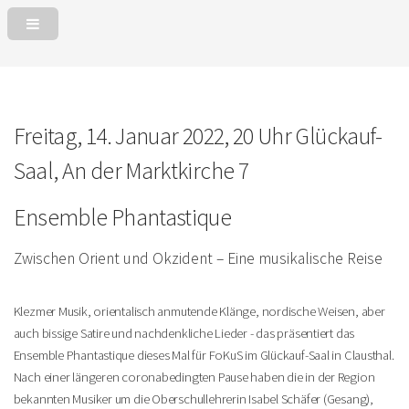
Freitag, 14. Januar 2022, 20 Uhr
Glückauf-
Saal, An der Marktkirche 7
Ensemble Phantastique
Zwischen Orient und Okzident – Eine musikalische Reise
Klezmer Musik, orientalisch anmutende Klänge, nordische Weisen, aber
auch bissige Satire und nachdenkliche Lieder - das präsentiert das
Ensemble Phantastique dieses Mal für FoKuS im Glückauf-Saal in Clausthal.
Nach einer längeren coronabedingten Pause haben die in der Region
bekannten Musiker um die Oberschullehrerin Isabel Schäfer (Gesang),