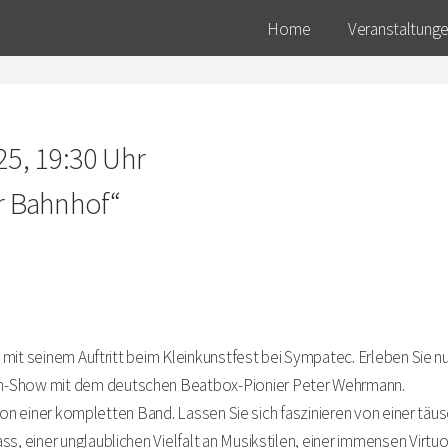
Home
Veranstaltung
25, 19:30 Uhr
er Bahnhof“
 mit seinem Auftritt beim Kleinkunstfest bei Sympatec. Erleben Sie 
Show mit dem deutschen Beatbox-Pionier Peter Wehrmann.
sion einer kompletten Band. Lassen Sie sich faszinieren von einer tä
 einer unglaublichen Vielfalt an Musikstilen, einer immensen Virtu