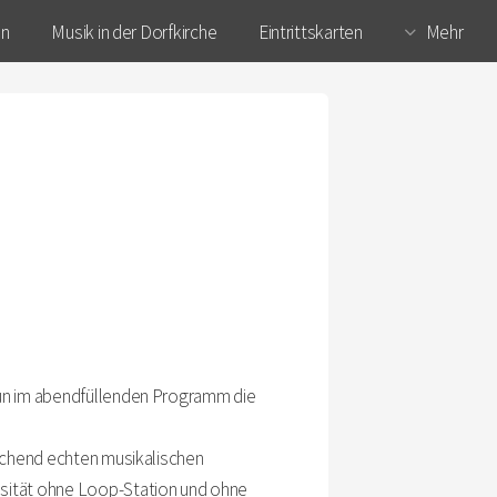
en
Musik in der Dorfkirche
Eintrittskarten
Mehr
nun im abendfüllenden Programm die
uschend echten musikalischen
osität ohne Loop-Station und ohne