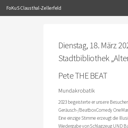
FoKuS Clausthal-Zellerfeld
Dienstag, 18. März 20
Stadtbibliothek „Alt
Pete THE BEAT
Mundakrobatik
2023 begeisterte er unsere Besucher
Geräusch-/BeatboxComedy OneMan-
Eine einzige Stimme erzeugt die Illu
Wiedergabe von Schlagzeug UND Bass,