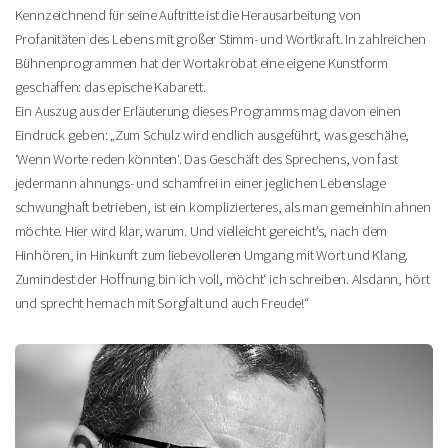
Kennzeichnend für seine Auftritte ist die Herausarbeitung von
Profanitäten des Lebens mit großer Stimm- und Wortkraft. In zahlreichen
Bühnenprogrammen hat der Wortakrobat eine eigene Kunstform
geschaffen: das epische Kabarett.
Ein Auszug aus der Erläuterung dieses Programms mag davon einen
Eindruck geben: „Zum Schulz wird endlich ausgeführt, was geschähe,
‘Wenn Worte reden könnten‘. Das Geschäft des Sprechens, von fast
jedermann ahnungs- und schamfrei in einer jeglichen Lebenslage
schwunghaft betrieben, ist ein komplizierteres, als man gemeinhin ahnen
möchte. Hier wird klar, warum. Und vielleicht gereicht’s, nach dem
Hinhören, in Hinkunft zum liebevolleren Umgang mit Wort und Klang.
Zumindest der Hoffnung bin ich voll, möcht‘ ich schreiben. Alsdann, hört
und sprecht hernach mit Sorgfalt und auch Freude!“