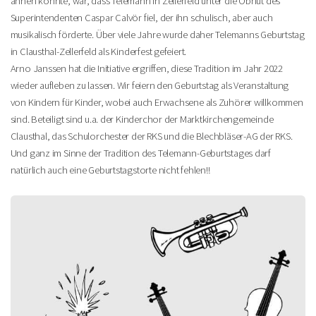
ahnen konnte, war, dass Telemann in Zellerfeld unter die Obhut des
Superintendenten Caspar Calvör fiel, der ihn schulisch, aber auch
musikalisch förderte. Über viele Jahre wurde daher Telemanns Geburtstag
in Clausthal-Zellerfeld als Kinderfest gefeiert.
Arno Janssen hat die Initiative ergriffen, diese Tradition im Jahr 2022
wieder aufleben zu lassen. Wir feiern den Geburtstag als Veranstaltung
von Kindern für Kinder, wobei auch Erwachsene als Zuhörer willkommen
sind. Beteiligt sind u.a. der Kinderchor der Marktkirchengemeinde
Clausthal, das Schulorchester der RKS und die Blechbläser-AG der RKS.
Und ganz im Sinne der Tradition des Telemann-Geburtstages darf
natürlich auch eine Geburtstagstorte nicht fehlen!!