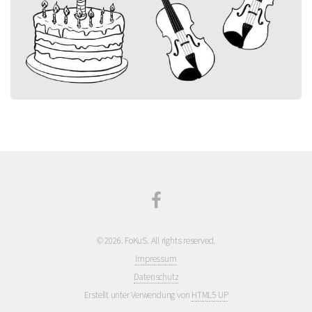
©
2026. FoKuS. All rights reserved.
Impressum
Datenschutz
Erstellt unter Verwendung von
HTML5 UP