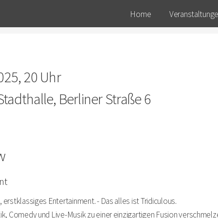
Home
Veranstaltung
2025, 20 Uhr
tadthalle, Berliner Straße 6
w
nt
 erstklassiges Entertainment. - Das alles ist Tridiculous.
stik, Comedy und Live-Musik zu einer einzigartigen Fusion verschmelz