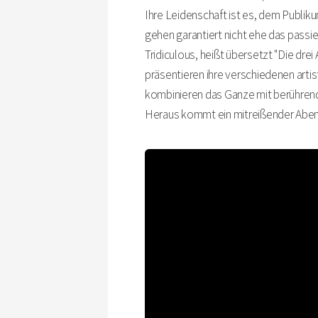
Ihre Leidenschaft ist es, dem Publiku
gehen garantiert nicht ehe das passie
Tridiculous, heißt übersetzt "Die drei
präsentieren ihre verschiedenen artis
kombinieren das Ganze mit berührend
Heraus kommt ein mitreißender Abend