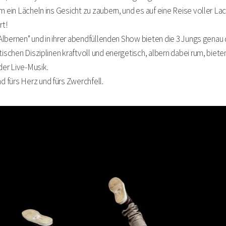
m ein Lächeln ins Gesicht zu zaubern, und es auf eine Reise voller La
rt!
 Albernen" und in ihrer abendfüllenden Show bieten die 3 Jungs genau d
tischen Disziplinen kraftvoll und energetisch, albern dabei rum, biete
er Live-Musik.
 fürs Herz und fürs Zwerchfell.