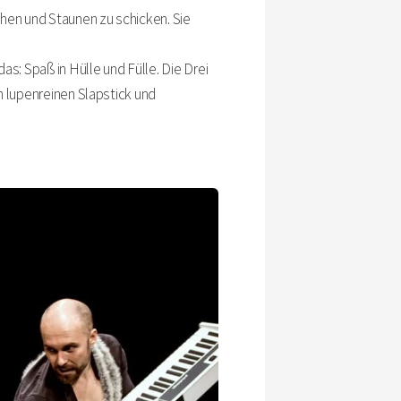
chen und Staunen zu schicken. Sie
as: Spaß in Hülle und Fülle. Die Drei
n lupenreinen Slapstick und