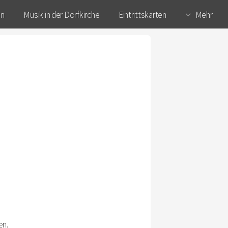
en
Musik in der Dorfkirche
Eintrittskarten
Mehr
en.