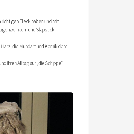
m richtigen Fleck haben und mit
Augenzwinkern und Slapstick
n Harz, die Mundart und Komik dem
nd ihren Alltag auf „die Schippe“