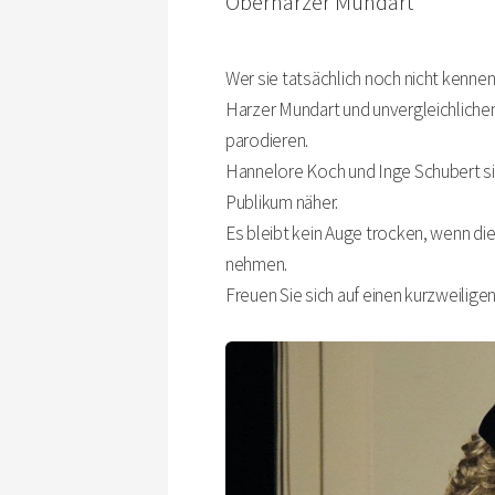
Oberharzer Mundart
Wer sie tatsächlich noch nicht kennen
Harzer Mundart und unvergleichliche
parodieren.
Hannelore Koch und Inge Schubert si
Publikum näher.
Es bleibt kein Auge trocken, wenn die
nehmen.
Freuen Sie sich auf einen kurzweilige