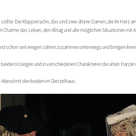
 sollte: Die Klapperrachn, das sind zwei ältere Damen, die ihr Herz a
m Charme das Leben, den Alltag und alle möglichen Situationen mit 
nd schon seit einigen Jahren zusammen unterwegs und bringen ihre
 beiden loslegen und in verschiedenen Charakteren die alten Harzer u
n Abend mit den beiden im Dietzelhaus.